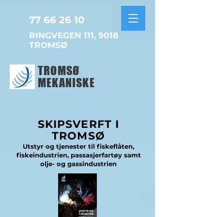
77 66 26 10
RINGVEGEN 111, 9018
TROMSØ
TROMSØ
MEKANISKE
SKIPSVERFT I
TROMSØ
Utstyr og tjenester til fiskeflåten,
fiskeindustrien, passasjerfartøy samt
olje- og gassindustrien