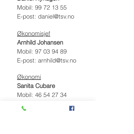
Mobil: 99 72 13 55
E-post:
daniel@tsv.no
Økonomisjef
​Arnhild Johansen
Mobil:
97 03 94 89
E-post:
arnhild@tsv.no
Økonomi
Sanita Cubare
Mobil:
46 54 27 34
E-post:
sanita@tsv.no
Prosjektleder
Dag - Andre Mikalsen