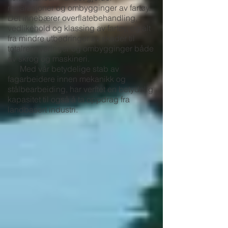
reparasjoner og ombygginger av fartøy.
Det innebærer overflatebehandling,
vedlikehold og klassing av fartøy, og alt
fra mindre utbedringer av skader til
totalrenoveringer og ombygginger både
av skrog og maskineri.
Med vår betydelige stab av
fagarbeidere innen mekanikk og
stålbearbeiding, har verftet en betydelig
kap
asitet til også å ta oppdrag fra
landbasert industri.