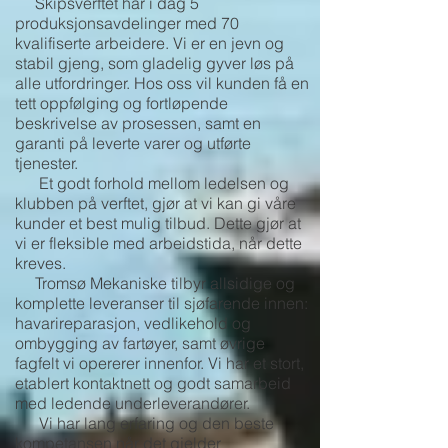
Skipsverftet har i dag 5
produksjonsavdelinger med 70
kvalifiserte arbeidere. Vi er en jevn og
stabil gjeng, som gladelig gyver løs på
alle utfordringer. Hos oss vil kunden få en
tett oppfølging og fortløpende
beskrivelse av prosessen, samt en
garanti på leverte varer og utførte
tjenester.
Et godt forhold mellom ledelsen og
klubben på verftet, gjør at vi kan gi våre
kunder et best mulig tilbud. Dette gjør at
vi er fleksible med arbeidstida, når dette
kreves.
Tromsø Mekaniske tilbyr allsidige og
komplette leveranser til sjøfarende innen:
havarireparasjon, vedlikehold og
ombygging av fartøyer, samt øvrige
fagfelt vi opererer innenfor.
Vi har et stort,
etablert kontaktnett og godt samarbeid
med ledende underleverandører.
Vi har lang erfaring og den beste
kompetansen når det gjelder